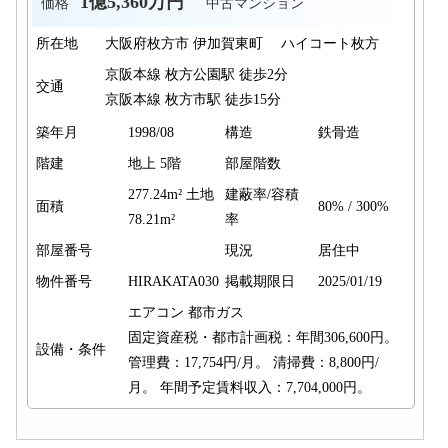
1億5,360万円
価格
中古マンション
所在地
大阪府枚方市 伊加賀東町 ハイコート枚方
京阪本線 枚方公園駅 徒歩2分
交通
京阪本線 枚方市駅 徒歩15分
築年月
1998/08
構造
鉄骨造
階建
地上 5階
部屋階数
277.24m² 土地
建蔽率/容積
面積
80% / 300%
78.21m²
率
部屋番号
現況
居住中
物件番号
HIRAKATA030
掲載期限日
2025/01/19
エアコン
都市ガス
固定資産税・都市計画税：年間306,600円。
設備・条件
管理費：17,754円/月。 清掃費：8,800円/
月。 年間予定賃料収入：7,704,000円。