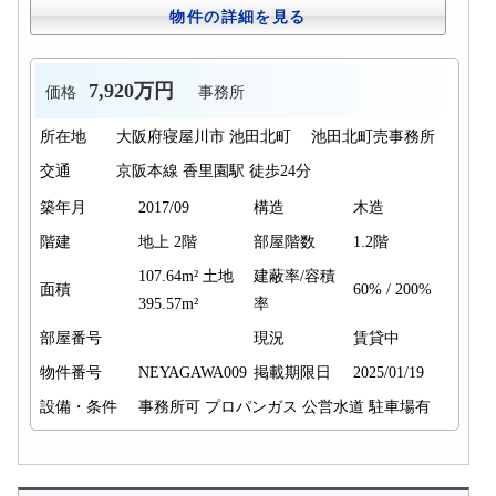
物件の詳細を見る
7,920万円
価格
事務所
所在地
大阪府寝屋川市 池田北町 池田北町売事務所
交通
京阪本線 香里園駅 徒歩24分
築年月
2017/09
構造
木造
階建
地上 2階
部屋階数
1.2階
107.64m² 土地
建蔽率/容積
面積
60% / 200%
395.57m²
率
部屋番号
現況
賃貸中
物件番号
NEYAGAWA009
掲載期限日
2025/01/19
設備・条件
事務所可
プロパンガス
公営水道
駐車場有