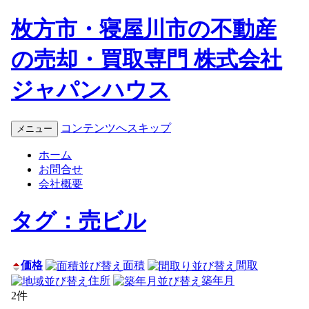
枚方市・寝屋川市の不動産
の売却・買取専門 株式会社
ジャパンハウス
コンテンツへスキップ
メニュー
ホーム
お問合せ
会社概要
タグ：売ビル
価格
面積
間取
住所
築年月
2件