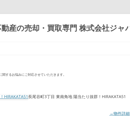
不動産の売却・買取専門 株式会社ジャ
コ
ン
テ
ン
ツ
へ
ス
キ
に関するお悩みにご対応させていただきます。
ッ
プ
長尾谷町3丁目 東南角地 陽当たり抜群！HIRAKATA51
→物件詳細