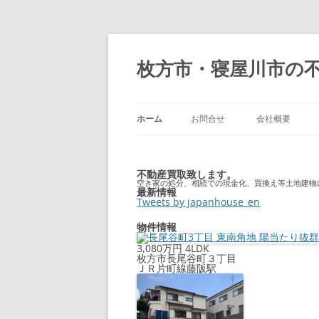
枚方市・寝屋川市の
ホーム
お問合せ
会社概要
不動産買取致します。
空き家の処分、相続での現金化、買換え等土地建物
最新情報
Tweets by japanhouse_en
物件情報
3,080万円
4LDK
枚方市長尾谷町３丁目
ＪＲ片町線藤阪駅