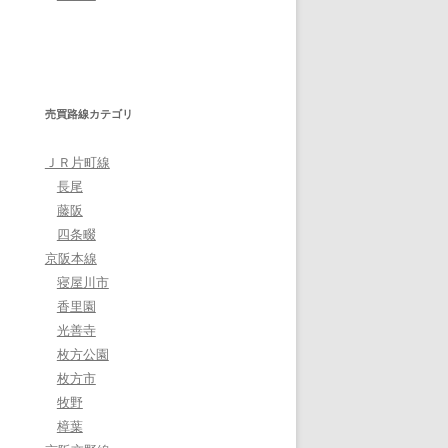
売買路線カテゴリ
ＪＲ片町線
長尾
藤阪
四条畷
京阪本線
寝屋川市
香里園
光善寺
枚方公園
枚方市
牧野
樟葉