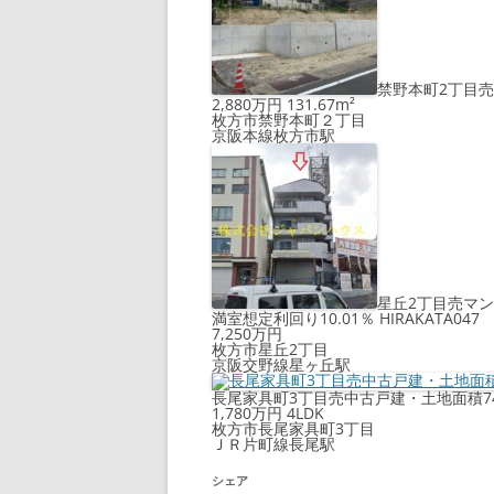
禁野本町2丁目売土
2,880万円
131.67m²
枚方市禁野本町２丁目
京阪本線枚方市駅
星丘2丁目売マン
満室想定利回り10.01％ HIRAKATA047
7,250万円
枚方市星丘2丁目
京阪交野線星ヶ丘駅
長尾家具町3丁目売中古戸建・土地面積74.12
1,780万円
4LDK
枚方市長尾家具町3丁目
ＪＲ片町線長尾駅
シェア