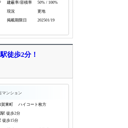
²
建蔽率/容積率
50% / 100%
現況
更地
掲載期限日
202501/19
園駅徒歩2分！
古マンション
加賀東町 ハイコート枚方
駅 徒歩2分
 徒歩15分