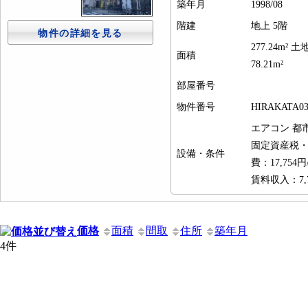
築年月
1998/08
階建
地上 5階
物件の詳細を見る
277.24m² 土
面積
78.21m²
部屋番号
物件番号
HIRAKATA03
エアコン
都
固定資産税・都
設備・条件
費：17,754
賃料収入：7,7
価格
面積
間取
住所
築年月
4件