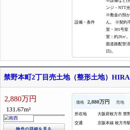
※設備など(
ンジ・NTT
※敷金の預か
設備・条件
ん。 ※契約不
室・301号室
室：約26㎡
面道路配管済
日)。
禁野本町2丁目売土地（整形土地）HIRAK
2,880万円
2,880万円
価格
売地
131.67m²
所在地
大阪府枚方市 禁
交通
京阪本線 枚方市駅 
物件の詳細を見る