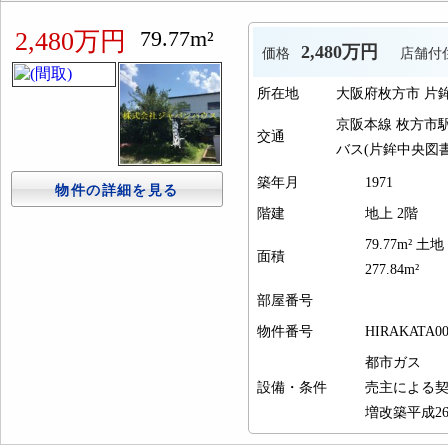
79.77m²
2,480万円
2,480万円
価格
店舗付
所在地
大阪府枚方市 片
京阪本線 枚方市
交通
バス(片鉾中央図書館
築年月
1971
物件の詳細を見る
階建
地上 2階
79.77m² 土地
面積
277.84m²
部屋番号
物件番号
HIRAKATA00
都市ガス
設備・条件
売主による契
増改築平成26