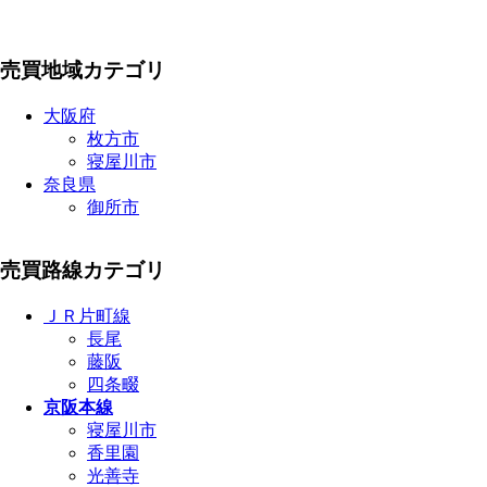
売買地域カテゴリ
大阪府
枚方市
寝屋川市
奈良県
御所市
売買路線カテゴリ
ＪＲ片町線
長尾
藤阪
四条畷
京阪本線
寝屋川市
香里園
光善寺