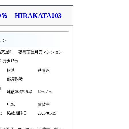
HIRAKATA003
ョン
島茶屋町 磯島茶屋町売マンション
 徒歩15分
構造
鉄骨造
部屋階数
地
建蔽率/容積率
60% / %
現況
賃貸中
3
掲載期限日
2025/01/19