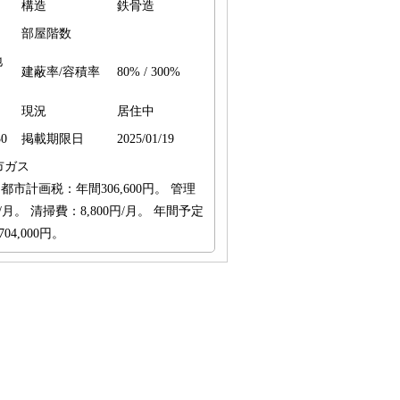
構造
鉄骨造
部屋階数
地
建蔽率/容積率
80% / 300%
現況
居住中
0
掲載期限日
2025/01/19
市ガス
市計画税：年間306,600円。 管理
円/月。 清掃費：8,800円/月。 年間予定
04,000円。