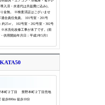
照明器具・エアコン・冷蔵庫・電子レ
光導入済・水道代は共益費に込み)。
り金無。 ※検査済証はございませ
適合責任免責。 101号室・201号
：約25㎡。 102号室・202号室・302号
。 ※水洗化改修工事が未了です。(前
・供用開始年月日：平成1年5月1
ATA50
野本町２丁目 禁野本町２丁目売地
徒歩800m 徒歩10分