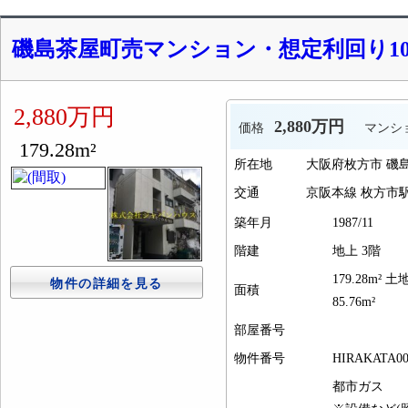
磯島茶屋町売マンション・想定利回り10％ 
2,880万円
2,880万円
価格
マンシ
179.28m²
所在地
大阪府枚方市 磯
交通
京阪本線 枚方市駅
築年月
1987/11
階建
地上 3階
179.28m² 土
物件の詳細を見る
面積
85.76m²
部屋番号
物件番号
HIRAKATA00
都市ガス