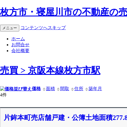
枚方市・寝屋川市の不動産の売
コンテンツへスキップ
メニュー
ホーム
お問合せ
会社概要
売買 > 京阪本線枚方市駅
価格
面積
間取
住所
築年月
4件
片鉾本町売店舗戸建・公簿土地面積277.84㎡