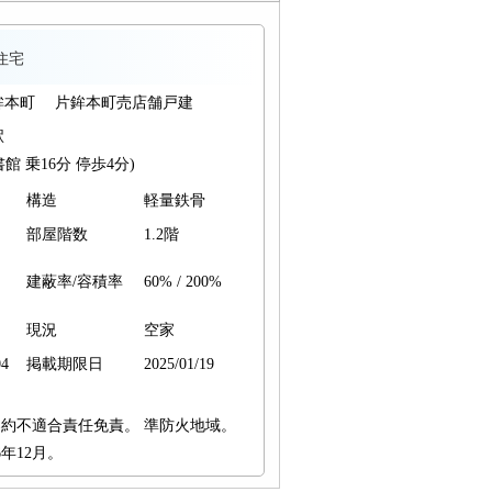
住宅
鉾本町 片鉾本町売店舗戸建
駅
 乗16分 停歩4分)
構造
軽量鉄骨
部屋階数
1.2階
建蔽率/容積率
60% / 200%
現況
空家
4
掲載期限日
2025/01/19
約不適合責任免責。 準防火地域。
年12月。