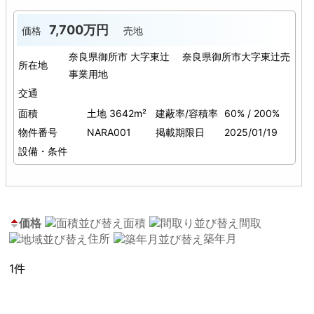
7,700万円
価格
売地
奈良県御所市 大字東辻 奈良県御所市大字東辻売
所在地
事業用地
交通
面積
土地 3642m²
建蔽率/容積率
60% / 200%
物件番号
NARA001
掲載期限日
2025/01/19
設備・条件
価格
面積
間取
住所
築年月
1件