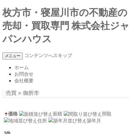
枚方市・寝屋川市の不動産の
売却・買取専門 株式会社ジャ
パンハウス
コンテンツへスキップ
メニュー
ホーム
お問合せ
会社概要
売買 > 御所市
価格
面積
間取
住所
築年月
1件