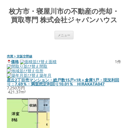
枚方市・寝屋川市の不動産の売却・
買取専門 株式会社ジャパンハウス
コ
メニュー
ン
テ
ン
ツ
へ
売買 > 京阪交野線
ス
キ
価格
面積
1件
ッ
間取
プ
住所
築年月
星丘2丁目売マンション・総戸数15戸×1R＋倉庫1戸・現況利回
り：7.69％・満室想定利回り10.01％ HIRAKATA047
7,250万円
421.37m²