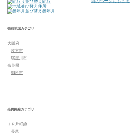
前のページにもどる
間取
住所
築年月
売買地域カテゴリ
大阪府
枚方市
寝屋川市
奈良県
御所市
売買路線カテゴリ
ＪＲ片町線
長尾