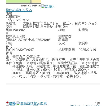
物件の詳細を見る
価格
7,250万円
中古マンション
所在地
大阪府枚方市 星丘2丁目 星丘2丁目売マンション
交通
京阪交野線 星ヶ丘駅 徒歩10分
築年
1983/02
構造
鉄骨造
月
階建
地上 4階
部屋階数
面積
421.37m² 土地 276.28m²
駐車場
部屋
現況
賃貸中
番号
物件
HIRAKATA047
掲載期限日
2025/01/19
番号
設
都市ガス
公営水道
備・
※公簿売買、境界非明示、現況有姿。 ※売主契約不適合責
条件
任免責。 ※敷地内高低差有。 ※検査済証無。 ※その他付
帯設備収入有。 用途地域：準住居地域・第一種低層住居専
用地域。 建ぺい率：60％・50％。 容積率：200％・
100％。 高度地区：第3種・10ｍ第1種。 防火地域：準防
火・なし。 汚水：浄化槽・雑排水：公共下水。
価格
面積
1件