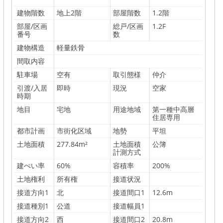
建物階数
地上2階
部屋階数
1.2階
部屋/区画
総戸/区画
1.2F
番号
数
建物構造
軽量鉄骨
間取内容
駐車場
空有
取引態様
仲介
引渡/入居
即時
現況
空家
時期
地目
宅地
用途地域
第一種中高層
住居専用
都市計画
市街化区域
地勢
平坦
土地面積
277.84m²
土地面積
公簿
計測方式
建ぺい率
60%
容積率
200%
土地権利
所有権
接道状況
接道方向1
北
接道間口1
12.6m
接道種別1
公道
接道幅員1
接道方向2
西
接道間口2
20.8m