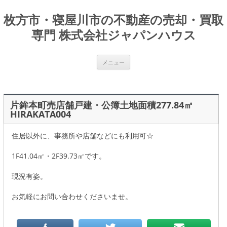
枚方市・寝屋川市の不動産の売却・買取
専門 株式会社ジャパンハウス
コ
メニュー
ン
テ
ン
ツ
へ
ス
片鉾本町売店舗戸建・公簿土地面積277.84㎡
キ
HIRAKATA004
ッ
プ
住居以外に、事務所や店舗などにも利用可☆
1F41.04㎡・2F39.73㎡です。
現況有姿。
お気軽にお問い合わせくださいませ。