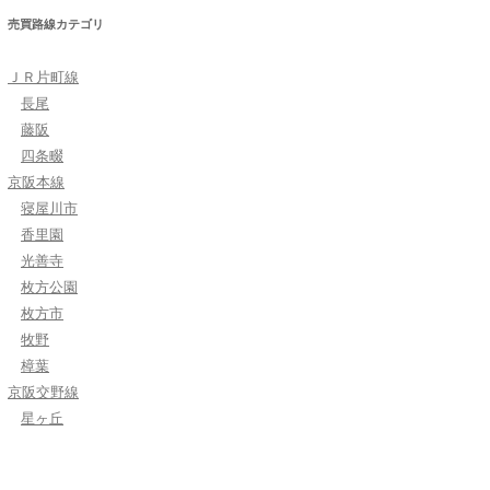
売買路線カテゴリ
ＪＲ片町線
長尾
藤阪
四条畷
京阪本線
寝屋川市
香里園
光善寺
枚方公園
枚方市
牧野
樟葉
京阪交野線
星ヶ丘