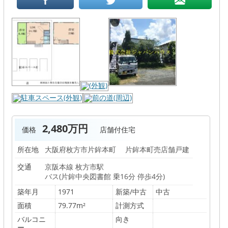
2,480万円
価格
店舗付住宅
所在地
大阪府枚方市片鉾本町 片鉾本町売店舗戸建
交通
京阪本線 枚方市駅
バス(片鉾中央図書館 乗16分 停歩4分)
築年月
1971
新築/中古
中古
面積
79.77m²
計測方式
バルコニ
向き
ー