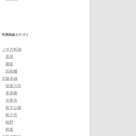
売買路線カテゴリ
ＪＲ片町線
長尾
藤阪
四条畷
京阪本線
寝屋川市
香里園
光善寺
枚方公園
枚方市
牧野
樟葉