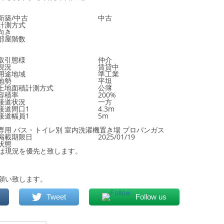
新築/中古
中古
計測方式
向き
部屋階数
取引態様
仲介
現況
賃貸中
用途地域
準工業
地勢
平坦
土地面積計測方式
公簿
容積率
200%
接道状況
一方
接道間口1
4.3m
接道幅員1
5m
専用
バス・トイレ別
室内洗濯機置き場
プロパンガス
掲載期限日
2025/01/19
状態
は現況を優先と致します。
願い致します。
Tweet
Follow us