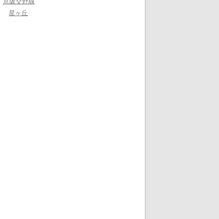
京阪交野線
星ヶ丘