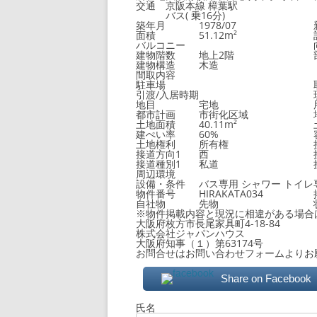
交通
京阪本線 樟葉駅
バス( 乗16分)
築年月
1978/07
面積
51.12m²
バルコニー
建物階数
地上2階
建物構造
木造
間取内容
駐車場
引渡/入居時期
地目
宅地
都市計画
市街化区域
土地面積
40.11m²
建ぺい率
60%
土地権利
所有権
接道方向1
西
接道種別1
私道
周辺環境
設備・条件
バス専用
シャワー
トイレ
物件番号
HIRAKATA034
自社物
先物
※物件掲載内容と現況に相違がある場合
大阪府枚方市長尾家具町4-18-84
株式会社ジャパンハウス
大阪府知事（１）第63174号
お問合せはお問い合わせフォームよりお
Share on Facebook
氏名