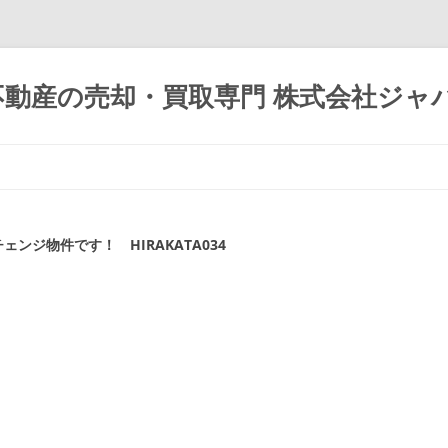
不動産の売却・買取専門 株式会社ジャ
コ
ン
テ
ン
ツ
へ
ス
ンジ物件です！ HIRAKATA034
キ
ッ
プ