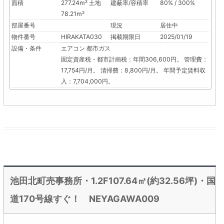
面積
277.24m² 土地
建蔽率/容積率
80% / 300%
78.21m²
部屋番号
現況
居住中
物件番号
HIRAKATA030
掲載期限日
2025/01/19
設備・条件
エアコン
都市ガス
固定資産税・都市計画税：年間306,600円。 管理費：
17,754円/月。 清掃費：8,800円/月。 年間予定賃料収
入：7,704,000円。
池田北町売事務所・1.2F107.64㎡(約32.56坪)・国
道170号線すぐ！ NEYAGAWA009