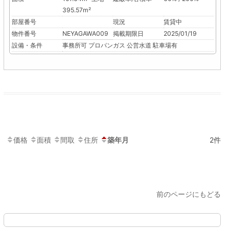
395.57m²
部屋番号
現況
賃貸中
物件番号
NEYAGAWA009
掲載期限日
2025/01/19
設備・条件
事務所可
プロパンガス
公営水道
駐車場有
価格
面積
間取
住所
築年月
2件
前のページにもどる