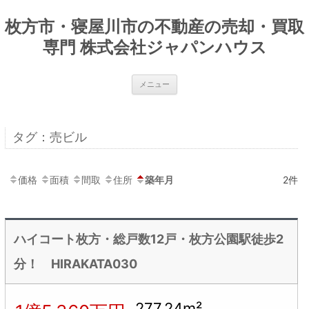
枚方市・寝屋川市の不動産の売却・買取
専門 株式会社ジャパンハウス
コ
メニュー
ン
テ
ン
ツ
へ
タグ：売ビル
ス
キ
ッ
プ
価格
面積
間取
住所
築年月
2件
ハイコート枚方・総戸数12戸・枚方公園駅徒歩2
分！ HIRAKATA030
277.24m²