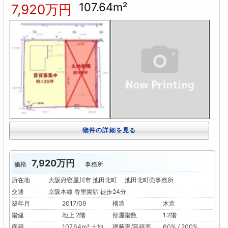
107.64m²
7,920万円
物件の詳細を見る
7,920万円
価格
事務所
所在地
大阪府寝屋川市 池田北町 池田北町売事務所
交通
京阪本線 香里園駅 徒歩24分
築年月
2017/09
構造
木造
階建
地上 2階
部屋階数
1.2階
面積
107.64m² 土地
建蔽率/容積率
60% / 200%