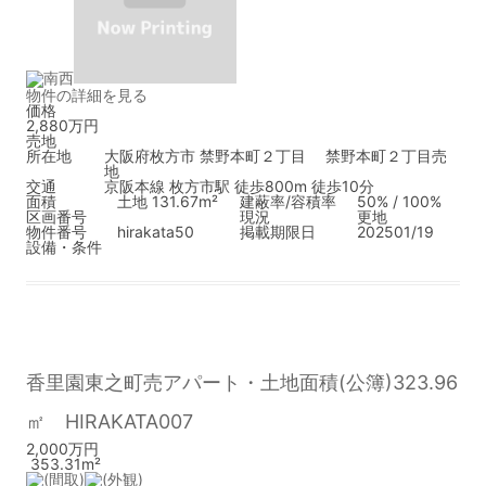
物件の詳細を見る
価格
2,880万円
売地
所在地
大阪府枚方市 禁野本町２丁目 禁野本町２丁目売
地
交通
京阪本線 枚方市駅 徒歩800m 徒歩10分
面積
土地 131.67m²
建蔽率/容積率
50% / 100%
区画番号
現況
更地
物件番号
hirakata50
掲載期限日
202501/19
設備・条件
香里園東之町売アパート・土地面積(公簿)323.96
㎡ HIRAKATA007
2,000万円
353.31m²