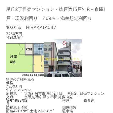
星丘2丁目売マンション・総戸数15戸×1R＋倉庫1
戸・現況利回り：7.69％・満室想定利回り
10.01％ HIRAKATA047
7,250万円
421.37m²
物件の詳細を見る
価格
7,250万円
中古マンション
所在地
大阪府枚方市 星丘2丁目 星丘2丁目売マンション
交通
京阪交野線 星ヶ丘駅 徒歩10分
築年
1983/02
構造
鉄骨造
月
階建
地上 4階
部屋階数
面積
421.37m² 土地 276.28m²
駐車場