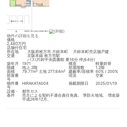
物件の詳細を見る
価格
2,480万円
店舗付住宅
所在地
大阪府枚方市 片鉾本町 片鉾本町売店舗戸建
交通
京阪本線 枚方市駅
バス(片鉾中央図書館 乗16分 停歩4分)
築年月
1971
構造
軽量鉄骨
階建
地上 2階
部屋階数
1.2階
面積
79.77m² 土地 277.84m²
建蔽率/容積率
60% / 200%
部屋番
現況
空家
号
物件番
HIRAKATA004
掲載期限日
2025/01/19
号
設備・
都市ガス
条件
売主による契約不適合責任免責。 準防火地域。 増改築
平成26年12月。