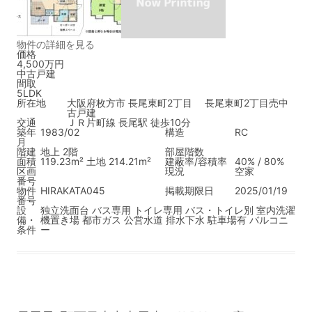
物件の詳細を見る
価格
4,500万円
中古戸建
間取
5LDK
所在地
大阪府枚方市 長尾東町2丁目 長尾東町2丁目売中
古戸建
交通
ＪＲ片町線 長尾駅 徒歩10分
築年
1983/02
構造
RC
月
階建
地上 2階
部屋階数
面積
119.23m² 土地 214.21m²
建蔽率/容積率
40% / 80%
区画
現況
空家
番号
物件
HIRAKATA045
掲載期限日
2025/01/19
番号
設
独立洗面台
バス専用
トイレ専用
バス・トイレ別
室内洗濯
備・
機置き場
都市ガス
公営水道
排水下水
駐車場有
バルコニ
条件
ー