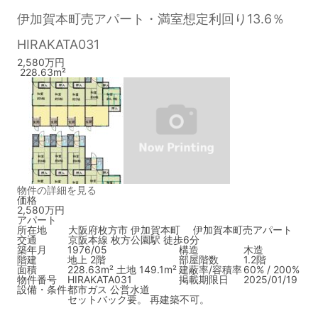
伊加賀本町売アパート・満室想定利回り13.6％
HIRAKATA031
2,580万円
228.63m²
物件の詳細を見る
価格
2,580万円
アパート
所在地
大阪府枚方市 伊加賀本町 伊加賀本町売アパート
交通
京阪本線 枚方公園駅 徒歩6分
築年月
1976/05
構造
木造
階建
地上 2階
部屋階数
1.2階
面積
228.63m² 土地 149.1m²
建蔽率/容積率
60% / 200%
物件番号
HIRAKATA031
掲載期限日
2025/01/19
設備・条件
都市ガス
公営水道
セットバック要。 再建築不可。