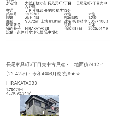
所在地
大阪府枚方市 長尾元町7丁目 長尾元町7丁目売中
古戸建
交通
ＪＲ片町線 長尾駅 徒歩13分
築年月
1979/07
構造
木造
階建
地上 2階
部屋階数
1.2階
面積
90.72m² 土地 81.81m²
建蔽率/容積率
50% / 100%
区画番号
現況
空家
物件番号
HIRAKATA038
掲載期限日
2025/01/19
設備・条件
排水浄化槽
駐車場有
長尾家具町3丁目売中古戸建・土地面積74.12㎡
(22.42坪)・令和4年6月改装済★☆
HIRAKATA033
1,780万円
4LDK 92.34m²