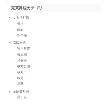
売買路線カテゴリ
ＪＲ片町線
長尾
藤阪
四条畷
京阪本線
寝屋川市
香里園
光善寺
枚方公園
枚方市
牧野
樟葉
京阪交野線
星ヶ丘