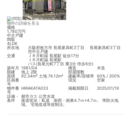
物件の詳細を見る
価格
1,780万円
中古戸建
間取
4LDK
所在地
大阪府枚方市 長尾家具町3丁目 長尾家具町3丁目
売中古戸建
交通
ＪＲ片町線 長尾駅 徒歩17分
ＪＲ片町線 長尾駅
バス(長尾元町7丁目 乗3分 停歩6分)
築年月
1981/04
構造
木造
階建
地上 2階
部屋階数
面積
92.34m² 土地 74.12m²
建蔽率/容積率
60% / 200%
区画番
現況
空家
号
物件番
HIRAKATA033
掲載期限日
2025/01/19
号
設備・
都市ガス
公営水道
条件
接道状況：私道 南西・南東4.7ｍ×4.7ｍ。 準防火地
域。 宅地造成等規制法。