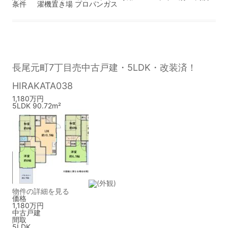
条件
濯機置き場
プロパンガス
長尾元町7丁目売中古戸建・5LDK・改装済！
HIRAKATA038
1,180万円
5LDK 90.72m²
物件の詳細を見る
価格
1,180万円
中古戸建
間取
5LDK