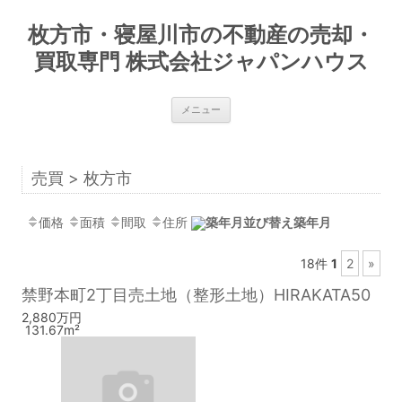
枚方市・寝屋川市の不動産の売却・
買取専門 株式会社ジャパンハウス
コ
メニュー
ン
テ
ン
ツ
へ
売買 > 枚方市
ス
キ
ッ
プ
価格
面積
間取
住所
築年月
18件
1
2
»
禁野本町2丁目売土地（整形土地）HIRAKATA50
2,880万円
131.67m²