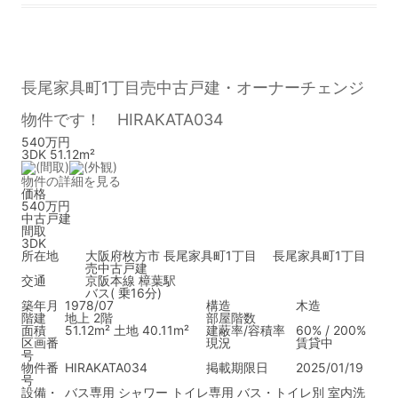
長尾家具町1丁目売中古戸建・オーナーチェンジ
物件です！ HIRAKATA034
540万円
3DK 51.12m²
物件の詳細を見る
価格
540万円
中古戸建
間取
3DK
所在地
大阪府枚方市 長尾家具町1丁目 長尾家具町1丁目
売中古戸建
交通
京阪本線 樟葉駅
バス( 乗16分)
築年月
1978/07
構造
木造
階建
地上 2階
部屋階数
面積
51.12m² 土地 40.11m²
建蔽率/容積率
60% / 200%
区画番
現況
賃貸中
号
物件番
HIRAKATA034
掲載期限日
2025/01/19
号
設備・
バス専用
シャワー
トイレ専用
バス・トイレ別
室内洗