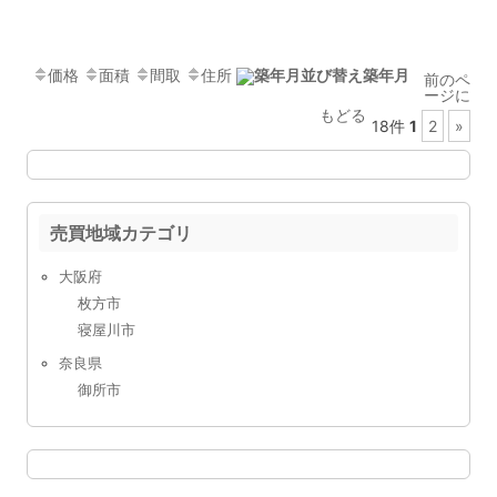
価格
面積
間取
住所
築年月
前のペ
ージに
もどる
18件
1
2
»
売買地域カテゴリ
大阪府
枚方市
寝屋川市
奈良県
御所市