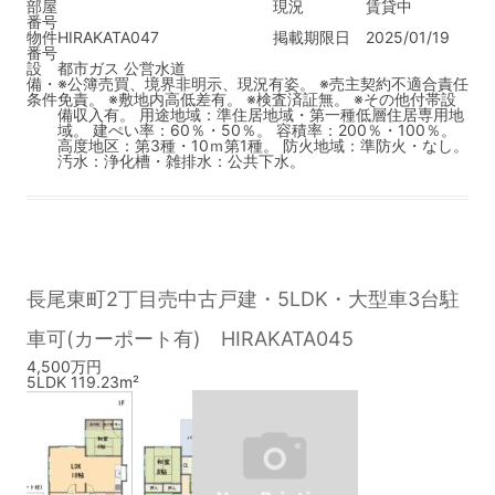
部屋
現況
賃貸中
番号
物件
HIRAKATA047
掲載期限日
2025/01/19
番号
設
都市ガス
公営水道
備・
※公簿売買、境界非明示、現況有姿。 ※売主契約不適合責任
条件
免責。 ※敷地内高低差有。 ※検査済証無。 ※その他付帯設
備収入有。 用途地域：準住居地域・第一種低層住居専用地
域。 建ぺい率：60％・50％。 容積率：200％・100％。
高度地区：第3種・10ｍ第1種。 防火地域：準防火・なし。
汚水：浄化槽・雑排水：公共下水。
長尾東町2丁目売中古戸建・5LDK・大型車3台駐
車可(カーポート有) HIRAKATA045
4,500万円
5LDK 119.23m²