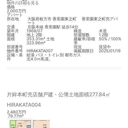
物件の詳細を見る
価格
2,000万円
アパート
所在地
大阪府枚方市 香里園東之町 香里園東之町売アパ
ート
交通
京阪本線 香里園駅 徒歩14分
築年月
1968/07
構造
木造
階建
地上 2階
部屋階数
1.2階
面積
353.31m² 土地
建蔽率/容積
50% / 100%
323.96m²
率
部屋番号
現況
賃貸中
物件番号
HIRAKATA007
掲載期限日
2025/01/19
設備・条
給湯
バス・トイレ別
都市ガス
件
北4.0ｍ私道。
片鉾本町売店舗戸建・公簿土地面積277.84㎡
HIRAKATA004
2,480万円
79.77m²