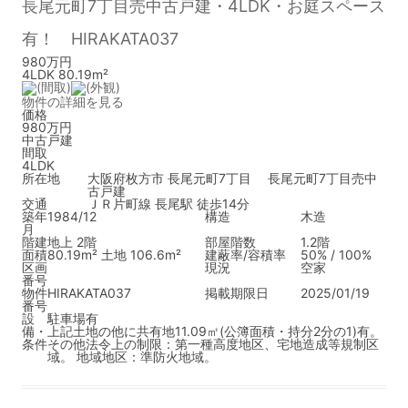
長尾元町7丁目売中古戸建・4LDK・お庭スペース
有！ HIRAKATA037
980万円
4LDK 80.19m²
物件の詳細を見る
価格
980万円
中古戸建
間取
4LDK
所在地
大阪府枚方市 長尾元町7丁目 長尾元町7丁目売中
古戸建
交通
ＪＲ片町線 長尾駅 徒歩14分
築年
1984/12
構造
木造
月
階建
地上 2階
部屋階数
1.2階
面積
80.19m² 土地 106.6m²
建蔽率/容積率
50% / 100%
区画
現況
空家
番号
物件
HIRAKATA037
掲載期限日
2025/01/19
番号
設
駐車場有
備・
上記土地の他に共有地11.09㎡(公簿面積・持分2分の1)有。
条件
その他法令上の制限：第一種高度地区、宅地造成等規制区
域。 地域地区：準防火地域。