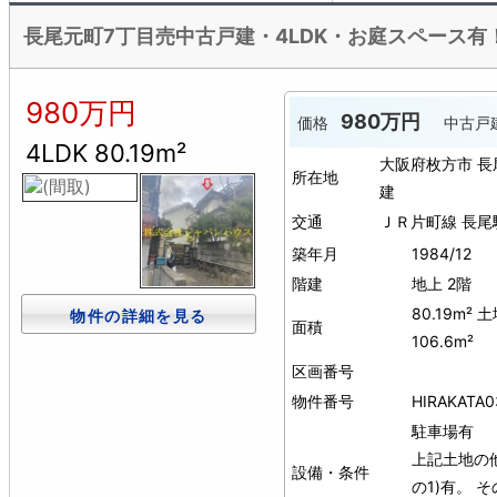
長尾元町7丁目売中古戸建・4LDK・お庭スペース有！ H
980万円
980万円
価格
中古戸
4LDK 80.19m²
大阪府枚方市 
所在地
建
交通
ＪＲ片町線 長尾
築年月
1984/12
階建
地上 2階
80.19m² 
物件の詳細を見る
面積
106.6m²
区画番号
物件番号
HIRAKATA0
駐車場有
上記土地の他
設備・条件
の1)有。