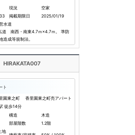
現況
空家
33
掲載期限日
2025/01/19
営水道
道 南西・南東4.7ｍ×4.7ｍ。 準防
宅地造成等規制法。
IRAKATA007
ート
香里園東之町 香里園東之町売アパート
駅 徒歩14分
構造
木造
部屋階数
1.2階
 土地
建蔽率/容積率
50% / 100%