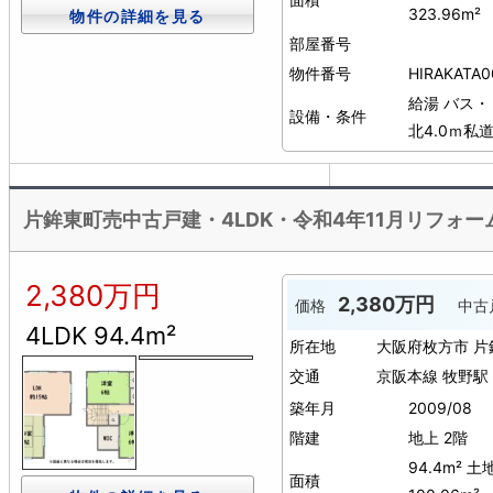
323.96m²
物件の詳細を見る
部屋番号
物件番号
HIRAKATA0
給湯
バス・
設備・条件
北4.0ｍ私
片鉾東町売中古戸建・4LDK・令和4年11月リフォーム
2,380万円
2,380万円
価格
中古
4LDK 94.4m²
所在地
大阪府枚方市 
交通
京阪本線 牧野駅
築年月
2009/08
階建
地上 2階
94.4m² 土
面積