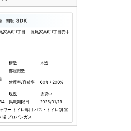
3DK
建
間取
尾家具町1丁目 長尾家具町1丁目売中
構造
木造
部屋階数
地
建蔽率/容積率
60% / 200%
現況
賃貸中
34
掲載期限日
2025/01/19
ャワー
トイレ専用
バス・トイレ別
室
き場
プロパンガス