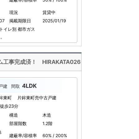
現況
賃貸中
07
掲載期限日
2025/01/19
トイレ別
都市ガス
道。
工事完成済！ HIRAKATA026
4LDK
戸建
間取
片鉾東町 片鉾東町売中古戸建
 徒歩23分
構造
木造
部屋階数
1.2階
地
建蔽率/容積率
60% / 200%