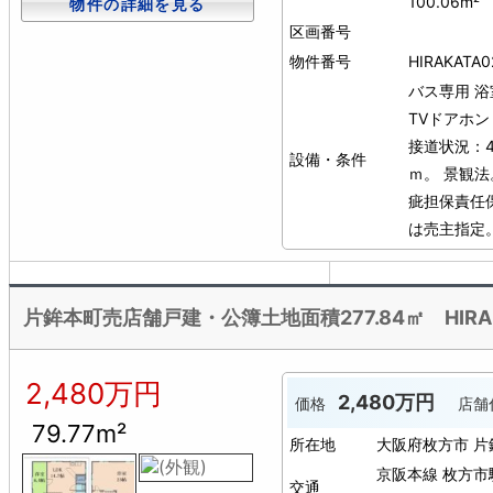
100.06m²
物件の詳細を見る
区画番号
物件番号
HIRAKATA0
バス専用
浴
TVドアホン
接道状況：4
設備・条件
ｍ。 景観法
疵担保責任保
は売主指定
片鉾本町売店舗戸建・公簿土地面積277.84㎡ HIRAK
2,480万円
2,480万円
価格
店舗
79.77m²
所在地
大阪府枚方市 
京阪本線 枚方市
交通