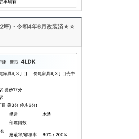
駐車場有
.42坪)・令和4年6月改装済★☆
4LDK
戸建
間取
長尾家具町3丁目 長尾家具町3丁目売中
駅 徒歩17分
駅
目 乗3分 停歩6分)
構造
木造
部屋階数
土地
建蔽率/容積率
60% / 200%