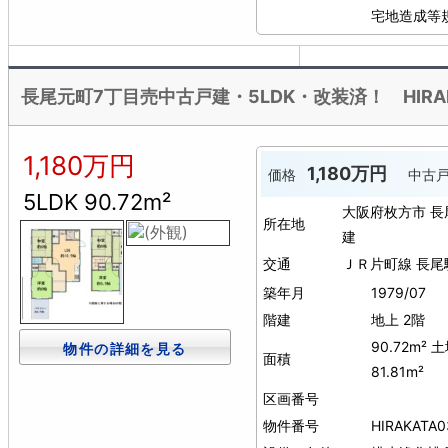
宅地造成等
長尾元町7丁目売中古戸建・5LDK・改装済！ HIRAK
1,180万円
1,180万円
価格
中古
5LDK 90.72m²
大阪府枚方市 
所在地
建
交通
ＪＲ片町線 長尾
築年月
1979/07
階建
地上 2階
90.72m² 
物件の詳細を見る
面積
81.81m²
区画番号
物件番号
HIRAKATA0